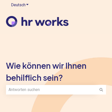
Deutsch
Untermenü für Übersetzungen anzeigen
Wie können wir Ihnen
behilflich sein?
Es gibt keine Vorschläge, da das Suchfeld leer ist.