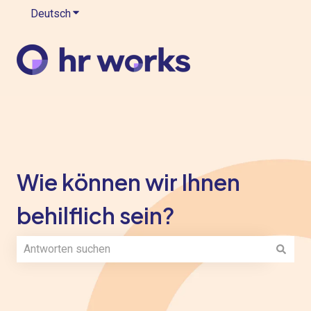
Deutsch
Untermenü für Übersetzungen anzeigen
Wie können wir Ihnen
behilflich sein?
Es gibt keine Vorschläge, da das Suchfeld leer ist.