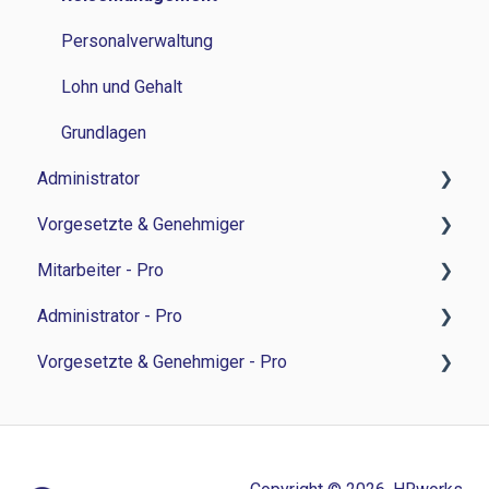
Personalverwaltung
Lohn und Gehalt
Grundlagen
Administrator
Vorgesetzte & Genehmiger
Zeitwirtschaft
Mitarbeiter - Pro
Reisemanagement
Zeitwirtschaft
Administrator - Pro
Personalverwaltung
Personalverwaltung
Feedback-Sessions - Personalentwicklung
Vorgesetzte & Genehmiger - Pro
Personalentwicklung
Bewerbermanagament
Ziele - Personalentwicklung
Feedback-Session - Personalentwicklung
Bewerbermanagement
Sonstiges
Besprechungsnotizen - Personalentwicklung
Ziele - Personalentwicklung
Feedback-Sessions - Personalentwicklung
Lohn und Gehalt
Aufgaben - Personalentwicklung
Besprechungsnotizen - Personalentwicklung
Ziele - Personalentwicklung