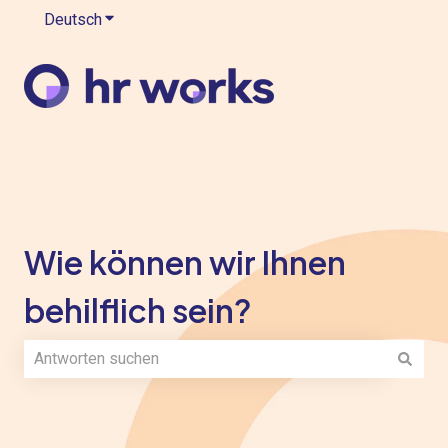
Deutsch
Untermenü für Übersetzungen anzeigen
Wie können wir Ihnen
behilflich sein?
Es gibt keine Vorschläge, da das Suchfeld leer ist.