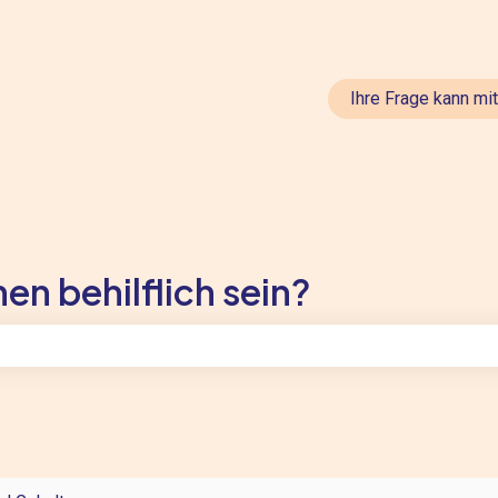
en anzeigen
Ihre Frage kann mi
en behilflich sein?
feld leer ist.