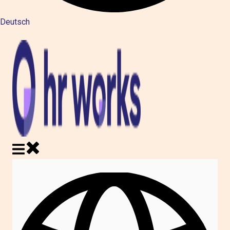
Deutsch
Untermenü für Übersetzungen anzeigen
Hauptnavigation schließen
Hauptnavigation öffnen