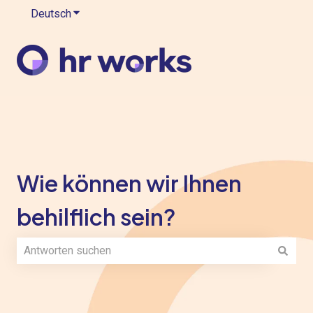
Deutsch
Untermenü für Übersetzungen anzeigen
Wie können wir Ihnen
behilflich sein?
Es gibt keine Vorschläge, da das Suchfeld leer ist.