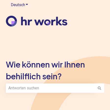
Deutsch
Untermenü für Übersetzungen anzeigen
Wie können wir Ihnen
behilflich sein?
Es gibt keine Vorschläge, da das Suchfeld leer ist.