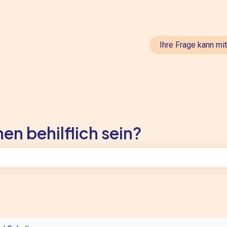
en anzeigen
Ihre Frage kann mi
en behilflich sein?
feld leer ist.