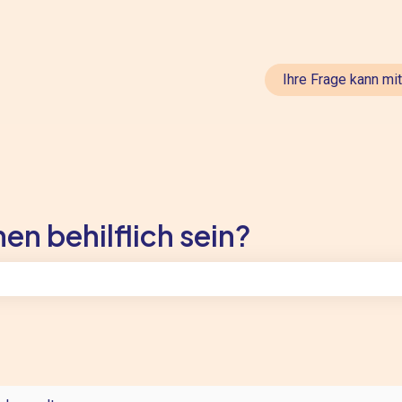
en anzeigen
Ihre Frage kann mi
en behilflich sein?
feld leer ist.