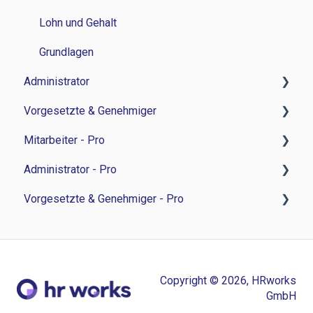
Lohn und Gehalt
Grundlagen
Administrator
Vorgesetzte & Genehmiger
Zeitwirtschaft
Mitarbeiter - Pro
Reisemanagement
Zeitwirtschaft
Administrator - Pro
Personalverwaltung
Personalverwaltung
Feedback-Sessions - Personalentwicklung
Vorgesetzte & Genehmiger - Pro
Personalentwicklung
Bewerbermanagament
Ziele - Personalentwicklung
Feedback-Session - Personalentwicklung
Bewerbermanagement
Sonstiges
Besprechungsnotizen - Personalentwicklung
Ziele - Personalentwicklung
Feedback-Sessions - Personalentwicklung
Lohn und Gehalt
Aufgaben - Personalentwicklung
Besprechungsnotizen - Personalentwicklung
Ziele - Personalentwicklung
Copyright © 2026, HRworks
Grundlagen
Umfragen - Personalentwicklung
Aufgaben - Personalentwicklung
Besprechungsnotizen - Personalentwicklung
GmbH