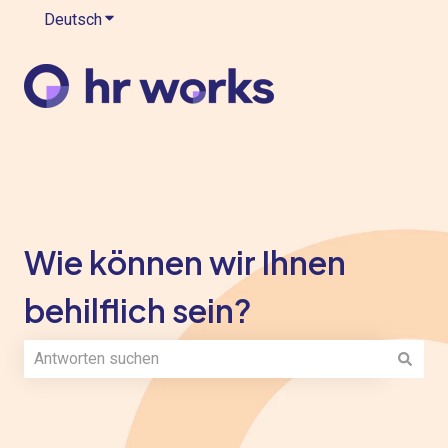
Deutsch
Untermenü für Übersetzungen anzeigen
Wie können wir Ihnen
behilflich sein?
Es gibt keine Vorschläge, da das Suchfeld leer ist.