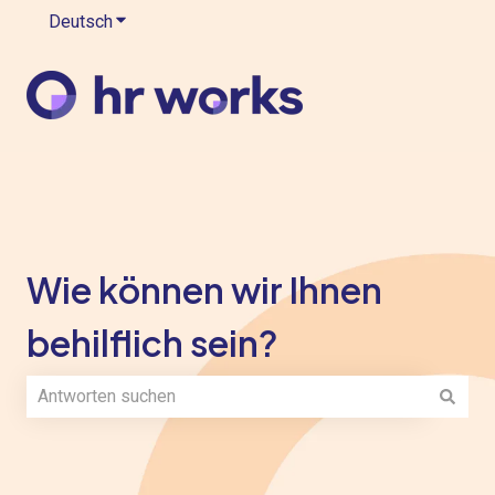
Deutsch
Untermenü für Übersetzungen anzeigen
Wie können wir Ihnen
behilflich sein?
Es gibt keine Vorschläge, da das Suchfeld leer ist.