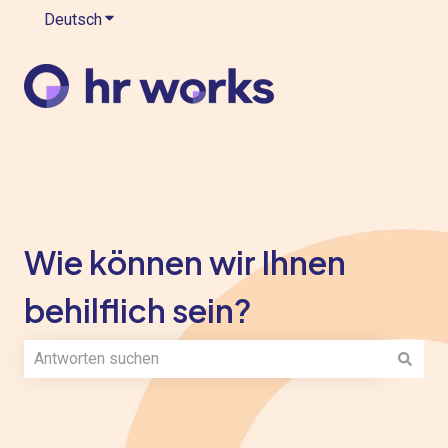
Deutsch
Untermenü für Übersetzungen anzeigen
Wie können wir Ihnen
behilflich sein?
Es gibt keine Vorschläge, da das Suchfeld leer ist.