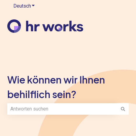
Deutsch
Untermenü für Übersetzungen anzeigen
Wie können wir Ihnen
behilflich sein?
Es gibt keine Vorschläge, da das Suchfeld leer ist.