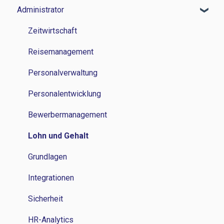
Administrator
Zeitwirtschaft
Reisemanagement
Zeitwirtschaft
Personalverwaltung
Reisemanagement
Lohn und Gehalt
Personalverwaltung
Grundlagen
Personalentwicklung
Bewerbermanagement
Lohn und Gehalt
Grundlagen
Integrationen
Sicherheit
HR-Analytics