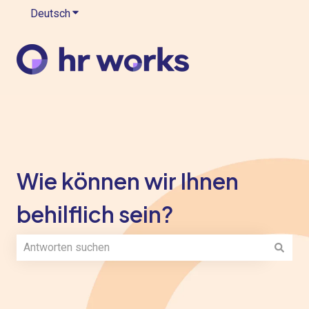
Deutsch
Untermenü für Übersetzungen anzeigen
Wie können wir Ihnen
behilflich sein?
Es gibt keine Vorschläge, da das Suchfeld leer ist.