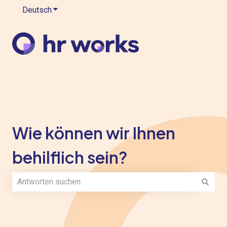
Deutsch
Untermenü für Übersetzungen anzeigen
Wie können wir Ihnen
behilflich sein?
Es gibt keine Vorschläge, da das Suchfeld leer ist.