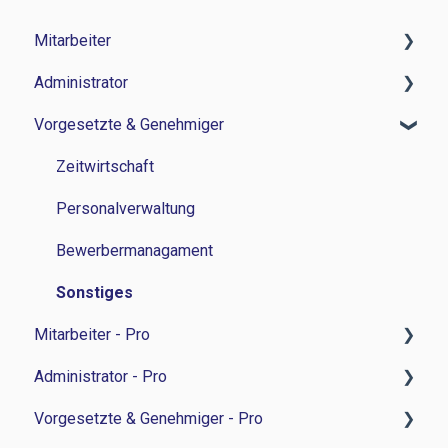
Mitarbeiter
Administrator
Zeitwirtschaft
Vorgesetzte & Genehmiger
Reisemanagement
Zeitwirtschaft
Personalverwaltung
Reisemanagement
Zeitwirtschaft
Lohn und Gehalt
Personalverwaltung
Personalverwaltung
Grundlagen
Personalentwicklung
Bewerbermanagament
Bewerbermanagement
Sonstiges
Mitarbeiter - Pro
Lohn und Gehalt
Administrator - Pro
Grundlagen
Feedback-Sessions - Personalentwicklung
Vorgesetzte & Genehmiger - Pro
Integrationen
Ziele - Personalentwicklung
Feedback-Session - Personalentwicklung