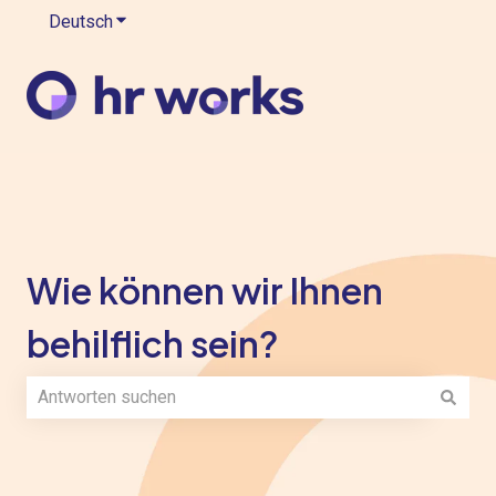
Deutsch
Untermenü für Übersetzungen anzeigen
Wie können wir Ihnen
behilflich sein?
Es gibt keine Vorschläge, da das Suchfeld leer ist.