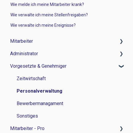
Wie melde ich meine Mitarbeiter krank?
Wie verwalte ich meine Stellenfreigaben?
Wie verwalte ich meine Ereignisse?
Mitarbeiter
Administrator
Zeitwirtschaft
Vorgesetzte & Genehmiger
Reisemanagement
Zeitwirtschaft
Personalverwaltung
Reisemanagement
Zeitwirtschaft
Lohn und Gehalt
Personalverwaltung
Personalverwaltung
Grundlagen
Personalentwicklung
Bewerbermanagament
Bewerbermanagement
Sonstiges
Mitarbeiter - Pro
Lohn und Gehalt