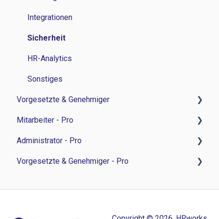
Integrationen
Sicherheit
HR-Analytics
Sonstiges
Vorgesetzte & Genehmiger
Mitarbeiter - Pro
Zeitwirtschaft
Administrator - Pro
Personalverwaltung
Feedback-Sessions - Personalentwicklung
Vorgesetzte & Genehmiger - Pro
Bewerbermanagament
Ziele - Personalentwicklung
Feedback-Session - Personalentwicklung
Sonstiges
Besprechungsnotizen - Personalentwicklung
Ziele - Personalentwicklung
Feedback-Sessions - Personalentwicklung
Aufgaben - Personalentwicklung
Besprechungsnotizen - Personalentwicklung
Ziele - Personalentwicklung
Copyright © 2026, HRworks