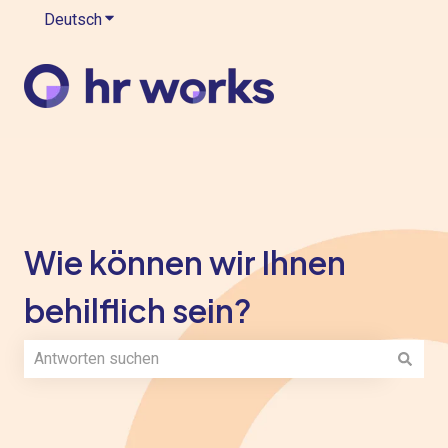
Deutsch
Untermenü für Übersetzungen anzeigen
Wie können wir Ihnen
behilflich sein?
Es gibt keine Vorschläge, da das Suchfeld leer ist.