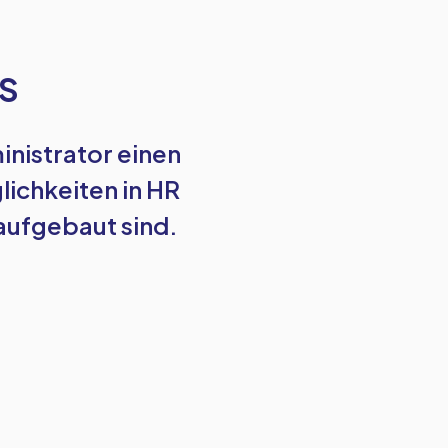
KS
ministrator einen
ichkeiten in HR
aufgebaut sind.