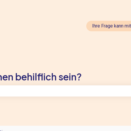
en anzeigen
Ihre Frage kann mi
en behilflich sein?
feld leer ist.