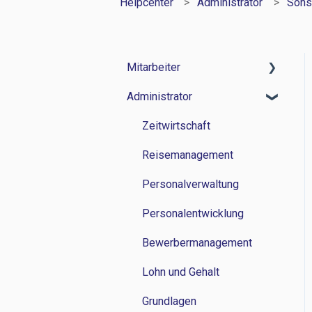
Helpcenter
Administrator
Sons
Mitarbeiter
Administrator
Zeitwirtschaft
Reisemanagement
Zeitwirtschaft
Personalverwaltung
Reisemanagement
Lohn und Gehalt
Personalverwaltung
Grundlagen
Personalentwicklung
Bewerbermanagement
Lohn und Gehalt
Grundlagen