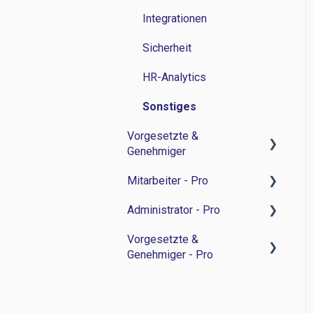
Integrationen
Sicherheit
HR-Analytics
Sonstiges
Vorgesetzte &
Genehmiger
Mitarbeiter - Pro
Zeitwirtschaft
Administrator - Pro
Personalverwaltung
Feedback-Sessions -
Personalentwicklung
Vorgesetzte &
Bewerbermanagament
Feedback-Session -
Genehmiger - Pro
Ziele -
Personalentwicklung
Sonstiges
Personalentwicklung
Ziele -
Feedback-Sessions -
Besprechungsnotizen -
Personalentwicklung
Personalentwicklung