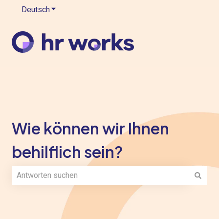
Deutsch
Untermenü für Übersetzungen anzeigen
Wie können wir Ihnen
behilflich sein?
Es gibt keine Vorschläge, da das Suchfeld leer ist.