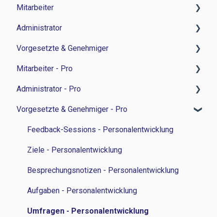
Mitarbeiter
Administrator
Zeitwirtschaft
Vorgesetzte & Genehmiger
Reisemanagement
Zeitwirtschaft
Mitarbeiter - Pro
Personalverwaltung
Reisemanagement
Zeitwirtschaft
Administrator - Pro
Lohn und Gehalt
Personalverwaltung
Personalverwaltung
Feedback-Sessions - Personalentwicklung
Vorgesetzte & Genehmiger - Pro
Grundlagen
Personalentwicklung
Bewerbermanagament
Ziele - Personalentwicklung
Feedback-Session - Personalentwicklung
Bewerbermanagement
Sonstiges
Besprechungsnotizen - Personalentwicklung
Ziele - Personalentwicklung
Feedback-Sessions - Personalentwicklung
Lohn und Gehalt
Aufgaben - Personalentwicklung
Besprechungsnotizen - Personalentwicklung
Ziele - Personalentwicklung
Grundlagen
Umfragen - Personalentwicklung
Aufgaben - Personalentwicklung
Besprechungsnotizen - Personalentwicklung
Integrationen
Einstellungen - Personalentwicklung
Umfragen - Personalentwicklung
Aufgaben - Personalentwicklung
Sicherheit
Personen - Personalentwicklung
Umfragen - Personalentwicklung