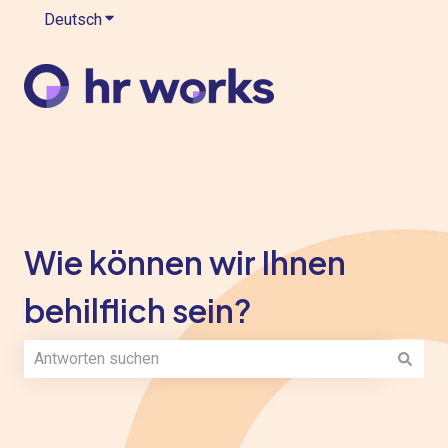
Deutsch
Untermenü für Übersetzungen anzeigen
Wie können wir Ihnen
behilflich sein?
Es gibt keine Vorschläge, da das Suchfeld leer ist.