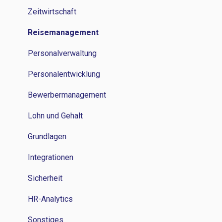
Reisemanagement
Zeitwirtschaft
Personalverwaltung
Reisemanagement
Lohn und Gehalt
Personalverwaltung
Grundlagen
Personalentwicklung
Bewerbermanagement
Lohn und Gehalt
Grundlagen
Integrationen
Sicherheit
HR-Analytics
Sonstiges