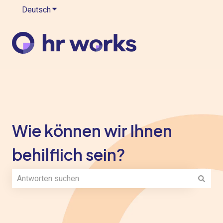
Deutsch
Untermenü für Übersetzungen anzeigen
Wie können wir Ihnen
behilflich sein?
Es gibt keine Vorschläge, da das Suchfeld leer ist.