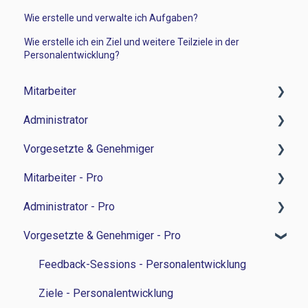
Wie erstelle und verwalte ich Aufgaben?
Wie erstelle ich ein Ziel und weitere Teilziele in der
Personalentwicklung?
Mitarbeiter
Administrator
Zeitwirtschaft
Vorgesetzte & Genehmiger
Reisemanagement
Zeitwirtschaft
Mitarbeiter - Pro
Personalverwaltung
Reisemanagement
Zeitwirtschaft
Administrator - Pro
Lohn und Gehalt
Personalverwaltung
Personalverwaltung
Feedback-Sessions - Personalentwicklung
Vorgesetzte & Genehmiger - Pro
Grundlagen
Personalentwicklung
Bewerbermanagament
Ziele - Personalentwicklung
Feedback-Session - Personalentwicklung
Bewerbermanagement
Sonstiges
Besprechungsnotizen - Personalentwicklung
Ziele - Personalentwicklung
Feedback-Sessions - Personalentwicklung
Lohn und Gehalt
Aufgaben - Personalentwicklung
Besprechungsnotizen - Personalentwicklung
Ziele - Personalentwicklung