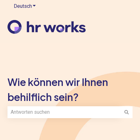
Deutsch
Untermenü für Übersetzungen anzeigen
Wie können wir Ihnen
behilflich sein?
Es gibt keine Vorschläge, da das Suchfeld leer ist.