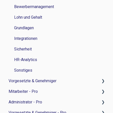
Bewerbermanagement
Lohn und Gehalt
Grundlagen
Integrationen
Sicherheit
HR-Analytics
Sonstiges
Vorgesetzte & Genehmiger
Mitarbeiter - Pro
Zeitwirtschaft
Administrator - Pro
Personalverwaltung
Feedback-Sessions - Personalentwicklung
Vorgesetzte & Genehmiger - Pro
Bewerbermanagament
Ziele - Personalentwicklung
Feedback-Session - Personalentwicklung