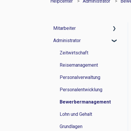
Helpcenter
Administrator
Bewe
Mitarbeiter
Administrator
Zeitwirtschaft
Reisemanagement
Zeitwirtschaft
Personalverwaltung
Reisemanagement
Lohn und Gehalt
Personalverwaltung
Grundlagen
Personalentwicklung
Bewerbermanagement
Lohn und Gehalt
Grundlagen