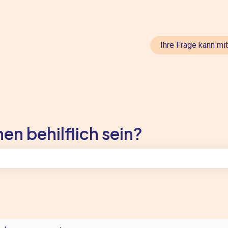
en anzeigen
Ihre Frage kann mi
en behilflich sein?
feld leer ist.