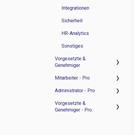
Integrationen
Sicherheit
HR-Analytics
Sonstiges
Vorgesetzte &
Genehmiger
Mitarbeiter - Pro
Zeitwirtschaft
Administrator - Pro
Personalverwaltung
Feedback-Sessions -
Personalentwicklung
Vorgesetzte &
Bewerbermanagament
Feedback-Session -
Genehmiger - Pro
Ziele -
Personalentwicklung
Sonstiges
Personalentwicklung
Ziele -
Feedback-Sessions -
Besprechungsnotizen -
Personalentwicklung
Personalentwicklung