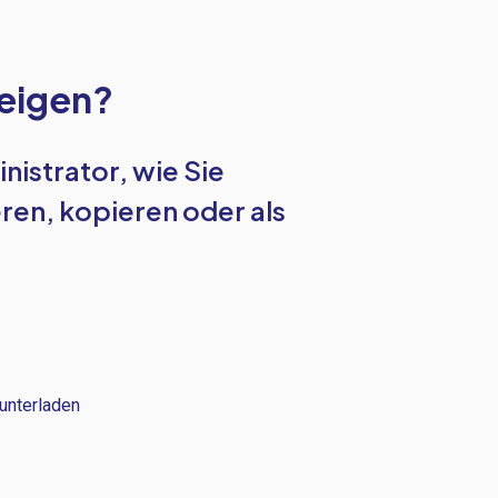
zeigen?
inistrator, wie Sie
eren, kopieren oder als
runterladen