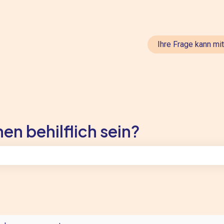
en anzeigen
Ihre Frage kann mi
en behilflich sein?
feld leer ist.