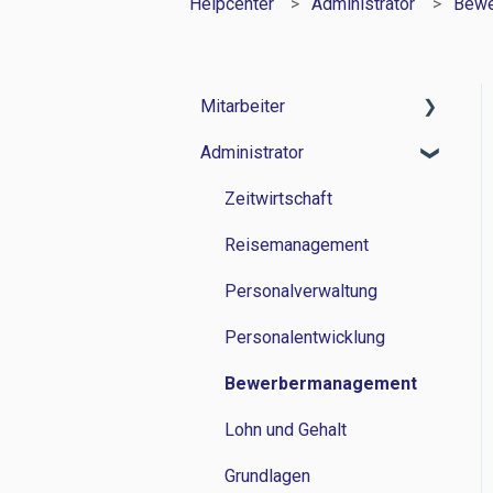
Helpcenter
Administrator
Bewe
Mitarbeiter
Administrator
Zeitwirtschaft
Reisemanagement
Zeitwirtschaft
Personalverwaltung
Reisemanagement
Lohn und Gehalt
Personalverwaltung
Grundlagen
Personalentwicklung
Bewerbermanagement
Lohn und Gehalt
Grundlagen