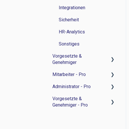
Integrationen
Sicherheit
HR-Analytics
Sonstiges
Vorgesetzte &
Genehmiger
Mitarbeiter - Pro
Zeitwirtschaft
Administrator - Pro
Personalverwaltung
Feedback-Sessions -
Personalentwicklung
Vorgesetzte &
Bewerbermanagament
Feedback-Session -
Genehmiger - Pro
Ziele -
Personalentwicklung
Sonstiges
Personalentwicklung
Ziele -
Feedback-Sessions -
Besprechungsnotizen -
Personalentwicklung
Personalentwicklung