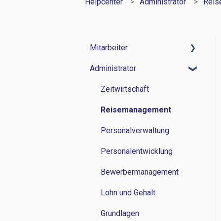
Helpcenter
Administrator
Reis
Mitarbeiter
Administrator
Zeitwirtschaft
Reisemanagement
Zeitwirtschaft
Personalverwaltung
Reisemanagement
Lohn und Gehalt
Personalverwaltung
Grundlagen
Personalentwicklung
Bewerbermanagement
Lohn und Gehalt
Grundlagen