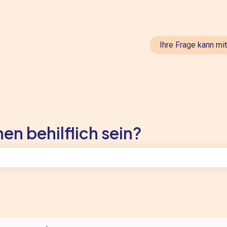
en anzeigen
Ihre Frage kann mi
en behilflich sein?
feld leer ist.