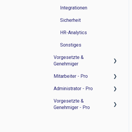
Integrationen
Sicherheit
HR-Analytics
Sonstiges
Vorgesetzte &
Genehmiger
Mitarbeiter - Pro
Zeitwirtschaft
Administrator - Pro
Personalverwaltung
Feedback-Sessions -
Personalentwicklung
Vorgesetzte &
Bewerbermanagament
Feedback-Session -
Genehmiger - Pro
Ziele -
Personalentwicklung
Sonstiges
Personalentwicklung
Ziele -
Feedback-Sessions -
Besprechungsnotizen -
Personalentwicklung
Personalentwicklung