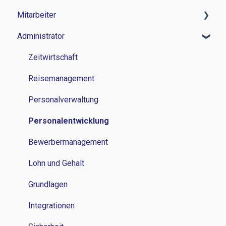
Mitarbeiter
Administrator
Zeitwirtschaft
Reisemanagement
Zeitwirtschaft
Personalverwaltung
Reisemanagement
Lohn und Gehalt
Personalverwaltung
Grundlagen
Personalentwicklung
Bewerbermanagement
Lohn und Gehalt
Grundlagen
Integrationen