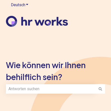
Deutsch
Untermenü für Übersetzungen anzeigen
Wie können wir Ihnen
behilflich sein?
Es gibt keine Vorschläge, da das Suchfeld leer ist.