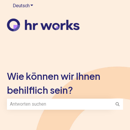
Deutsch
Untermenü für Übersetzungen anzeigen
Wie können wir Ihnen
behilflich sein?
Es gibt keine Vorschläge, da das Suchfeld leer ist.