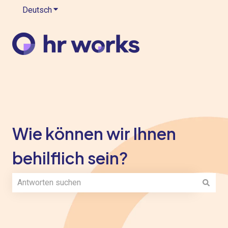
Deutsch
Untermenü für Übersetzungen anzeigen
Wie können wir Ihnen
behilflich sein?
Es gibt keine Vorschläge, da das Suchfeld leer ist.