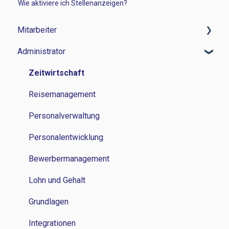
Wie aktiviere ich Stellenanzeigen?
Mitarbeiter
Administrator
Zeitwirtschaft
Reisemanagement
Zeitwirtschaft
Personalverwaltung
Reisemanagement
Lohn und Gehalt
Personalverwaltung
Grundlagen
Personalentwicklung
Bewerbermanagement
Lohn und Gehalt
Grundlagen
Integrationen