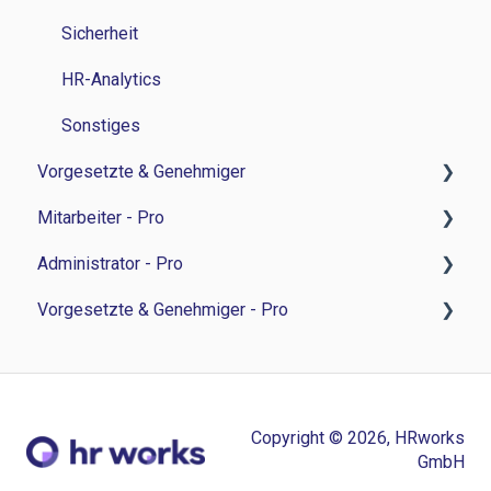
Sicherheit
HR-Analytics
Sonstiges
Vorgesetzte & Genehmiger
Mitarbeiter - Pro
Zeitwirtschaft
Administrator - Pro
Personalverwaltung
Feedback-Sessions - Personalentwicklung
Vorgesetzte & Genehmiger - Pro
Bewerbermanagament
Ziele - Personalentwicklung
Feedback-Session - Personalentwicklung
Sonstiges
Besprechungsnotizen - Personalentwicklung
Ziele - Personalentwicklung
Feedback-Sessions - Personalentwicklung
Aufgaben - Personalentwicklung
Besprechungsnotizen - Personalentwicklung
Ziele - Personalentwicklung
Copyright © 2026, HRworks
Umfragen - Personalentwicklung
Aufgaben - Personalentwicklung
Besprechungsnotizen - Personalentwicklung
GmbH