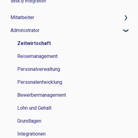
desk.ly Integration
Mitarbeiter
Administrator
Zeitwirtschaft
Reisemanagement
Zeitwirtschaft
Personalverwaltung
Reisemanagement
Lohn und Gehalt
Personalverwaltung
Grundlagen
Personalentwicklung
Bewerbermanagement
Lohn und Gehalt
Grundlagen
Integrationen