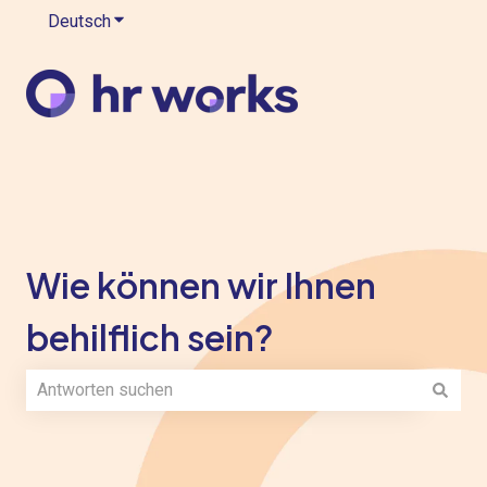
Deutsch
Untermenü für Übersetzungen anzeigen
Wie können wir Ihnen
behilflich sein?
Es gibt keine Vorschläge, da das Suchfeld leer ist.