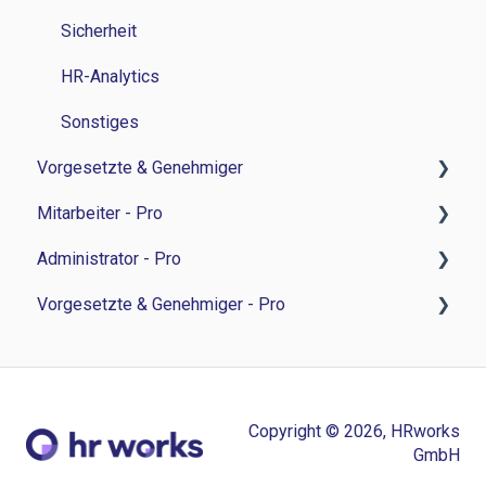
Sicherheit
HR-Analytics
Sonstiges
Vorgesetzte & Genehmiger
Mitarbeiter - Pro
Zeitwirtschaft
Administrator - Pro
Personalverwaltung
Feedback-Sessions - Personalentwicklung
Vorgesetzte & Genehmiger - Pro
Bewerbermanagament
Ziele - Personalentwicklung
Feedback-Session - Personalentwicklung
Sonstiges
Besprechungsnotizen - Personalentwicklung
Ziele - Personalentwicklung
Feedback-Sessions - Personalentwicklung
Aufgaben - Personalentwicklung
Besprechungsnotizen - Personalentwicklung
Ziele - Personalentwicklung
Copyright © 2026, HRworks
Umfragen - Personalentwicklung
Aufgaben - Personalentwicklung
Besprechungsnotizen - Personalentwicklung
GmbH