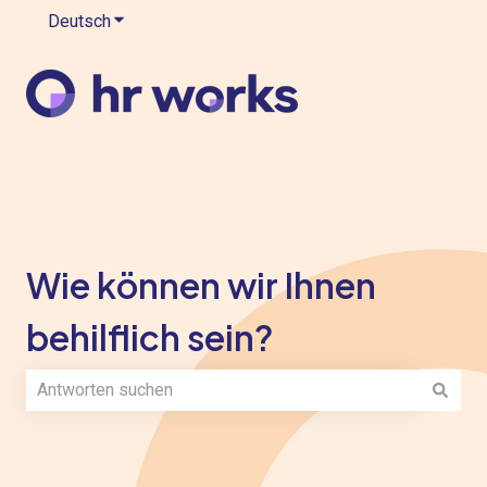
Deutsch
Untermenü für Übersetzungen anzeigen
Wie können wir Ihnen
behilflich sein?
Es gibt keine Vorschläge, da das Suchfeld leer ist.