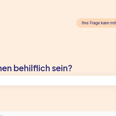
en anzeigen
Ihre Frage kann mi
en behilflich sein?
feld leer ist.