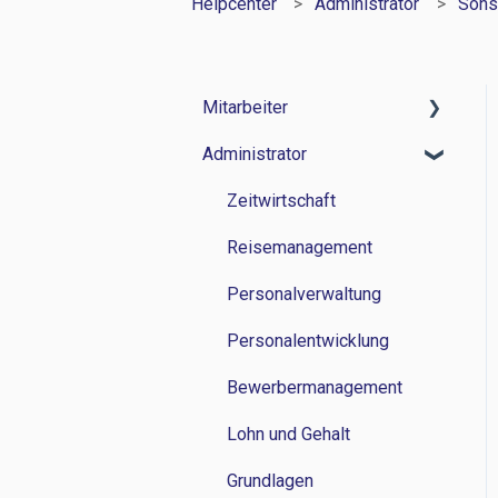
Helpcenter
Administrator
Sons
Mitarbeiter
Administrator
Zeitwirtschaft
Reisemanagement
Zeitwirtschaft
Personalverwaltung
Reisemanagement
Lohn und Gehalt
Personalverwaltung
Grundlagen
Personalentwicklung
Bewerbermanagement
Lohn und Gehalt
Grundlagen