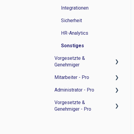
Integrationen
Sicherheit
HR-Analytics
Sonstiges
Vorgesetzte &
Genehmiger
Mitarbeiter - Pro
Zeitwirtschaft
Administrator - Pro
Personalverwaltung
Feedback-Sessions -
Personalentwicklung
Vorgesetzte &
Bewerbermanagament
Feedback-Session -
Genehmiger - Pro
Ziele -
Personalentwicklung
Sonstiges
Personalentwicklung
Ziele -
Feedback-Sessions -
Besprechungsnotizen -
Personalentwicklung
Personalentwicklung