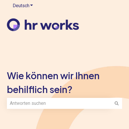
Deutsch
Untermenü für Übersetzungen anzeigen
Wie können wir Ihnen
behilflich sein?
Es gibt keine Vorschläge, da das Suchfeld leer ist.