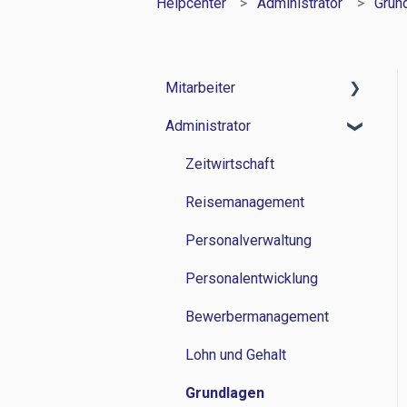
Helpcenter
Administrator
Grun
Mitarbeiter
Administrator
Zeitwirtschaft
Reisemanagement
Zeitwirtschaft
Personalverwaltung
Reisemanagement
Lohn und Gehalt
Personalverwaltung
Grundlagen
Personalentwicklung
Bewerbermanagement
Lohn und Gehalt
Grundlagen