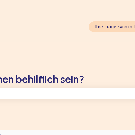
en anzeigen
Ihre Frage kann mi
en behilflich sein?
feld leer ist.