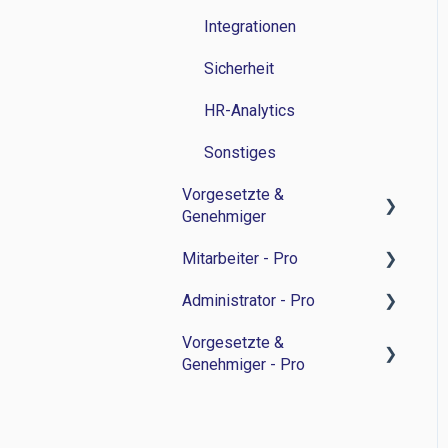
Integrationen
Sicherheit
HR-Analytics
Sonstiges
Vorgesetzte &
Genehmiger
Mitarbeiter - Pro
Zeitwirtschaft
Administrator - Pro
Personalverwaltung
Feedback-Sessions -
Personalentwicklung
Vorgesetzte &
Bewerbermanagament
Feedback-Session -
Genehmiger - Pro
Ziele -
Personalentwicklung
Sonstiges
Personalentwicklung
Ziele -
Feedback-Sessions -
Besprechungsnotizen -
Personalentwicklung
Personalentwicklung