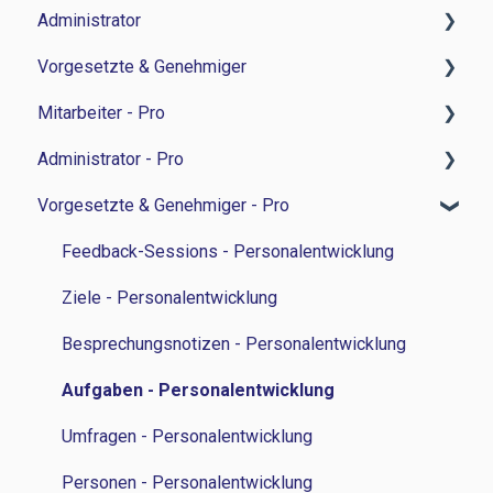
Administrator
Zeitwirtschaft
Vorgesetzte & Genehmiger
Reisemanagement
Zeitwirtschaft
Mitarbeiter - Pro
Personalverwaltung
Reisemanagement
Zeitwirtschaft
Administrator - Pro
Lohn und Gehalt
Personalverwaltung
Personalverwaltung
Feedback-Sessions - Personalentwicklung
Vorgesetzte & Genehmiger - Pro
Grundlagen
Personalentwicklung
Bewerbermanagament
Ziele - Personalentwicklung
Feedback-Session - Personalentwicklung
Bewerbermanagement
Sonstiges
Besprechungsnotizen - Personalentwicklung
Ziele - Personalentwicklung
Feedback-Sessions - Personalentwicklung
Lohn und Gehalt
Aufgaben - Personalentwicklung
Besprechungsnotizen - Personalentwicklung
Ziele - Personalentwicklung
Grundlagen
Umfragen - Personalentwicklung
Aufgaben - Personalentwicklung
Besprechungsnotizen - Personalentwicklung
Integrationen
Einstellungen - Personalentwicklung
Umfragen - Personalentwicklung
Aufgaben - Personalentwicklung
Sicherheit
Personen - Personalentwicklung
Umfragen - Personalentwicklung
HR-Analytics
Einstellungen - Personalentwicklung
Personen - Personalentwicklung