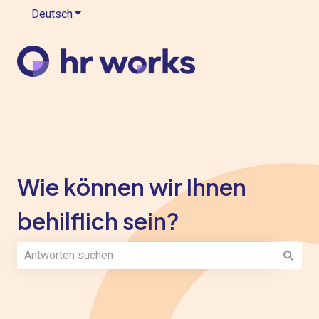
Deutsch
Untermenü für Übersetzungen anzeigen
Wie können wir Ihnen
behilflich sein?
Es gibt keine Vorschläge, da das Suchfeld leer ist.