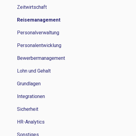
Reisemanagement
Zeitwirtschaft
Personalverwaltung
Reisemanagement
Lohn und Gehalt
Personalverwaltung
Grundlagen
Personalentwicklung
Bewerbermanagement
Lohn und Gehalt
Grundlagen
Integrationen
Sicherheit
HR-Analytics
Sonstiges