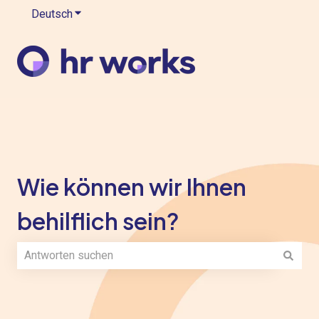
Deutsch
Untermenü für Übersetzungen anzeigen
Wie können wir Ihnen
behilflich sein?
Es gibt keine Vorschläge, da das Suchfeld leer ist.