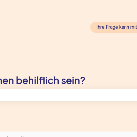
en anzeigen
Ihre Frage kann mi
en behilflich sein?
feld leer ist.