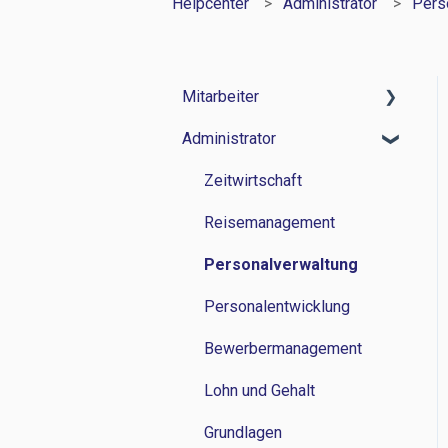
Helpcenter
Administrator
Pers
Mitarbeiter
Administrator
Zeitwirtschaft
Reisemanagement
Zeitwirtschaft
Personalverwaltung
Reisemanagement
Lohn und Gehalt
Personalverwaltung
Grundlagen
Personalentwicklung
Bewerbermanagement
Lohn und Gehalt
Grundlagen