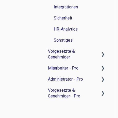
Integrationen
Sicherheit
HR-Analytics
Sonstiges
Vorgesetzte &
Genehmiger
Mitarbeiter - Pro
Zeitwirtschaft
Administrator - Pro
Personalverwaltung
Feedback-Sessions -
Personalentwicklung
Vorgesetzte &
Bewerbermanagament
Feedback-Session -
Genehmiger - Pro
Ziele -
Personalentwicklung
Sonstiges
Personalentwicklung
Ziele -
Feedback-Sessions -
Besprechungsnotizen -
Personalentwicklung
Personalentwicklung