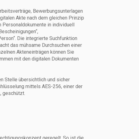
beitsverträge, Bewerbungsunterlagen
igitalen Akte nach dem gleichen Prinzip
n Personaldokumente in individuell
Bescheinigungen“,
erson“. Die integrierte Suchfunktion
 macht das mühsame Durchsuchen einer
nzelnen Akteneinträgen können Sie
usammen mit den digitalen Dokumenten
n Stelle übersichtlich und sicher
hlüsselung mittels AES-256, einer der
, geschützt.
echtigungskonzept geregelt. So ist die