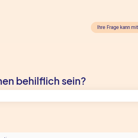
en anzeigen
Ihre Frage kann mi
en behilflich sein?
feld leer ist.