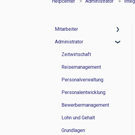
Helpcenter
Administrator
Integ
Mitarbeiter
Administrator
Zeitwirtschaft
Reisemanagement
Zeitwirtschaft
Personalverwaltung
Reisemanagement
Lohn und Gehalt
Personalverwaltung
Grundlagen
Personalentwicklung
Bewerbermanagement
Lohn und Gehalt
Grundlagen