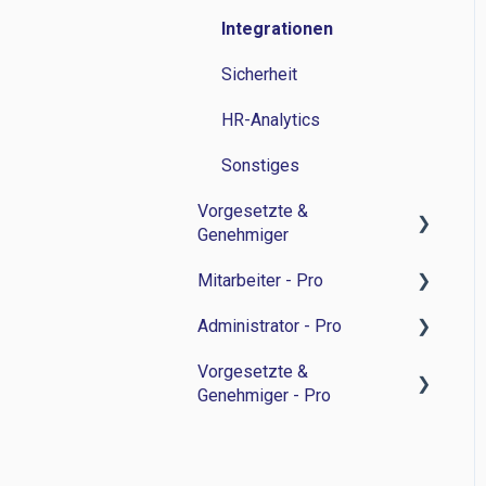
Integrationen
Sicherheit
HR-Analytics
Sonstiges
Vorgesetzte &
Genehmiger
Mitarbeiter - Pro
Zeitwirtschaft
Administrator - Pro
Personalverwaltung
Feedback-Sessions -
Personalentwicklung
Vorgesetzte &
Bewerbermanagament
Feedback-Session -
Genehmiger - Pro
Ziele -
Personalentwicklung
Sonstiges
Personalentwicklung
Ziele -
Feedback-Sessions -
Besprechungsnotizen -
Personalentwicklung
Personalentwicklung