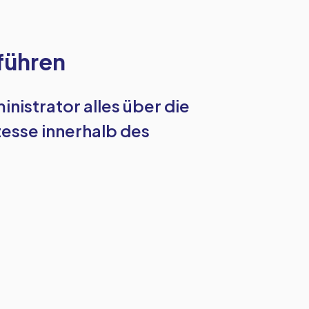
führen
inistrator alles über die
sse innerhalb des