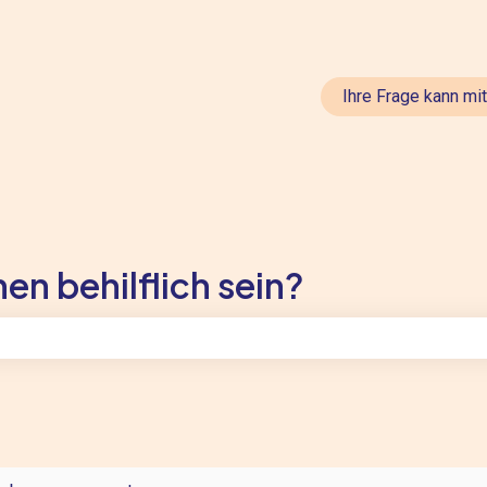
en anzeigen
Ihre Frage kann mi
en behilflich sein?
feld leer ist.