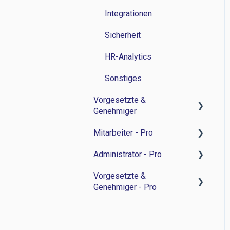
Integrationen
Sicherheit
HR-Analytics
Sonstiges
Vorgesetzte &
Genehmiger
Mitarbeiter - Pro
Zeitwirtschaft
Administrator - Pro
Personalverwaltung
Feedback-Sessions -
Personalentwicklung
Vorgesetzte &
Bewerbermanagament
Feedback-Session -
Genehmiger - Pro
Ziele -
Personalentwicklung
Sonstiges
Personalentwicklung
Ziele -
Feedback-Sessions -
Besprechungsnotizen -
Personalentwicklung
Personalentwicklung