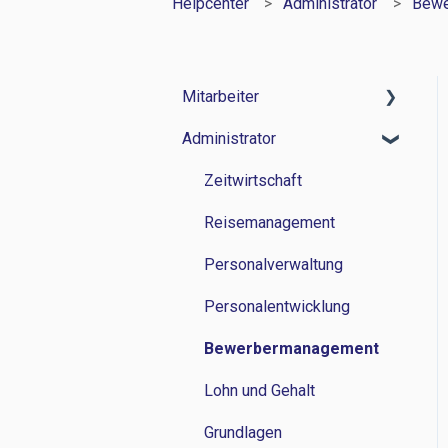
Helpcenter
Administrator
Bewe
Mitarbeiter
Administrator
Zeitwirtschaft
Reisemanagement
Zeitwirtschaft
Personalverwaltung
Reisemanagement
Lohn und Gehalt
Personalverwaltung
Grundlagen
Personalentwicklung
Bewerbermanagement
Lohn und Gehalt
Grundlagen