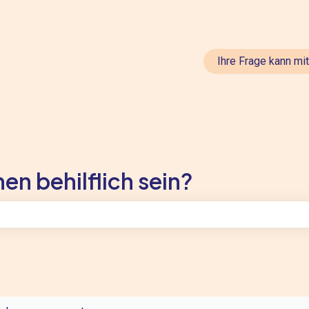
en anzeigen
Ihre Frage kann mi
en behilflich sein?
feld leer ist.