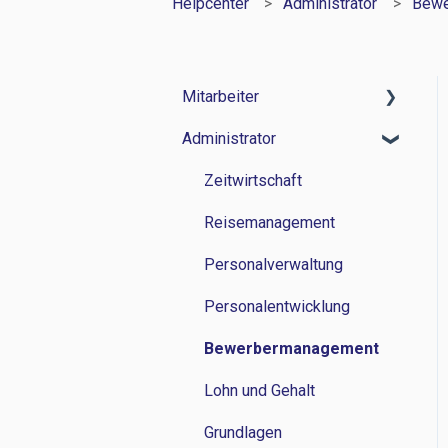
Helpcenter
Administrator
Bewe
Mitarbeiter
Administrator
Zeitwirtschaft
Reisemanagement
Zeitwirtschaft
Personalverwaltung
Reisemanagement
Lohn und Gehalt
Personalverwaltung
Grundlagen
Personalentwicklung
Bewerbermanagement
Lohn und Gehalt
Grundlagen