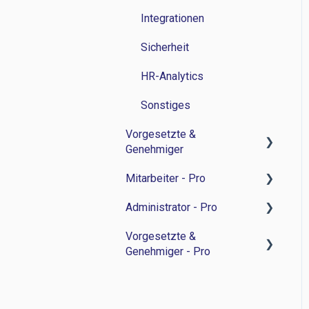
Integrationen
Sicherheit
HR-Analytics
Sonstiges
Vorgesetzte &
Genehmiger
Mitarbeiter - Pro
Zeitwirtschaft
Administrator - Pro
Personalverwaltung
Feedback-Sessions -
Personalentwicklung
Vorgesetzte &
Bewerbermanagament
Feedback-Session -
Genehmiger - Pro
Ziele -
Personalentwicklung
Sonstiges
Personalentwicklung
Ziele -
Feedback-Sessions -
Besprechungsnotizen -
Personalentwicklung
Personalentwicklung