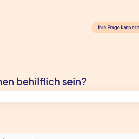
en anzeigen
Ihre Frage kann mi
en behilflich sein?
feld leer ist.