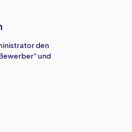
n
ministrator den
"Bewerber" und