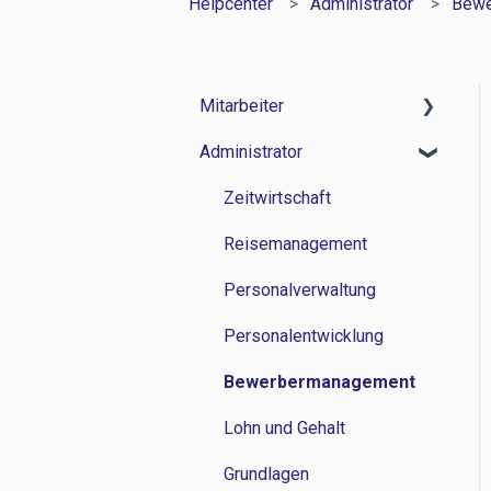
Helpcenter
Administrator
Bewe
Mitarbeiter
Administrator
Zeitwirtschaft
Reisemanagement
Zeitwirtschaft
Personalverwaltung
Reisemanagement
Lohn und Gehalt
Personalverwaltung
Grundlagen
Personalentwicklung
Bewerbermanagement
Lohn und Gehalt
Grundlagen