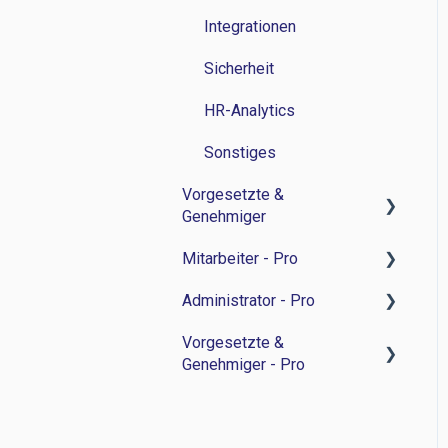
Integrationen
Sicherheit
HR-Analytics
Sonstiges
Vorgesetzte &
Genehmiger
Mitarbeiter - Pro
Zeitwirtschaft
Administrator - Pro
Personalverwaltung
Feedback-Sessions -
Personalentwicklung
Vorgesetzte &
Bewerbermanagament
Feedback-Session -
Genehmiger - Pro
Ziele -
Personalentwicklung
Sonstiges
Personalentwicklung
Ziele -
Feedback-Sessions -
Besprechungsnotizen -
Personalentwicklung
Personalentwicklung