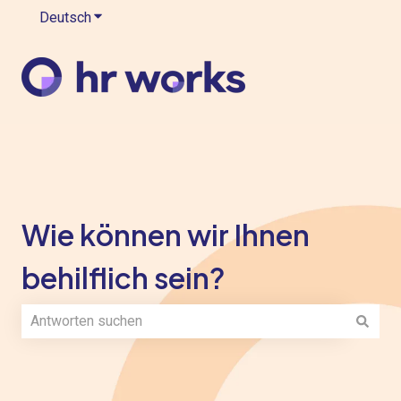
Deutsch
Untermenü für Übersetzungen anzeigen
Wie können wir Ihnen
behilflich sein?
Es gibt keine Vorschläge, da das Suchfeld leer ist.