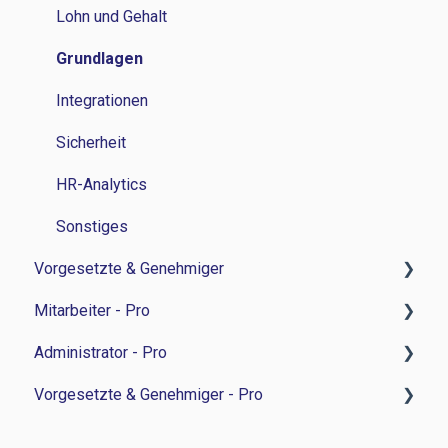
Lohn und Gehalt
Grundlagen
Integrationen
Sicherheit
HR-Analytics
Sonstiges
Vorgesetzte & Genehmiger
Mitarbeiter - Pro
Zeitwirtschaft
Administrator - Pro
Personalverwaltung
Feedback-Sessions - Personalentwicklung
Vorgesetzte & Genehmiger - Pro
Bewerbermanagament
Ziele - Personalentwicklung
Feedback-Session - Personalentwicklung
Sonstiges
Besprechungsnotizen - Personalentwicklung
Ziele - Personalentwicklung
Feedback-Sessions - Personalentwicklung