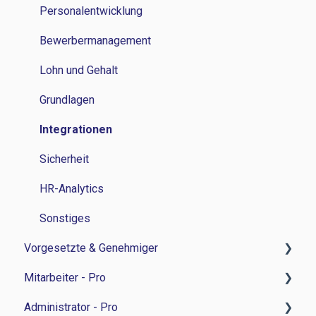
Grundlagen
Personalentwicklung
Bewerbermanagement
Lohn und Gehalt
Grundlagen
Integrationen
Sicherheit
HR-Analytics
Sonstiges
Vorgesetzte & Genehmiger
Mitarbeiter - Pro
Zeitwirtschaft
Administrator - Pro
Personalverwaltung
Feedback-Sessions - Personalentwicklung