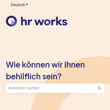
Deutsch
Untermenü für Übersetzungen anzeigen
Wie können wir Ihnen
behilflich sein?
Es gibt keine Vorschläge, da das Suchfeld leer ist.